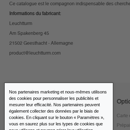
Ce catalogue est le compagnon indispensable des chercheur
Informations du fabricant:
Leuchtturm
Am Spakenberg 45
21502 Geesthacht - Allemagne
product@leuchtturm.com
Nos partenaires marketing et nous-mêmes utilisons
des cookies pour personnaliser les publicités et
Service
Opti
mesurer leur efficacité. Nos partenaires peuvent
également collecter des données par le biais de
Politique de retour de 30 jours
Carte 
cookies. En cliquant sur le bouton « Paramètres »,
vous en saurez plus sur les types de cookies que
Cryptage SSL
Prépa