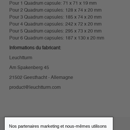
Pour 1 Quadrum capsule: 71 x 71 x 19 mm
Pour 2 Quadrum capsules: 128 x 74 x 20 mm
Pour 3 Quadrum capsules: 185 x 74 x 20 mm
Pour 4 Quadrum capsules: 242 x 72 x 20 mm
Pour 5 Quadrum capsules: 295 x 73 x 20 mm
Pour 6 Quadrum capsules: 187 x 130 x 20 mm
Informations du fabricant:
Leuchtturm
Am Spakenberg 45
21502 Geesthacht - Allemagne
product@leuchtturm.com
Nos partenaires marketing et nous-mêmes utilisons