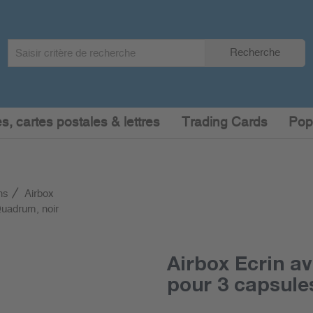
Search
Recherche
term
:
s, cartes postales & lettres
Trading Cards
Pop
ns
Airbox
Quadrum, noir
Airbox Ecrin av
pour 3 capsule