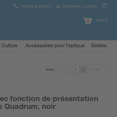
Service & contact
Connexion / compte
0,00 €
0
 Culture
Accessoires pour l'optique
Soldes
«
1
2
3
4
5
»
Article:
ec fonction de présentation
s Quadrum, noir