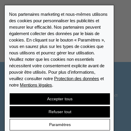
Catalogue
Nos partenaires marketing et nous-mêmes utilisons
Portail des revendeurs
des cookies pour personnaliser les publicités et
mesurer leur efficacité. Nos partenaires peuvent
également collecter des données par le biais de
Répertoire des revendeurs
cookies. En cliquant sur le bouton « Paramètres »,
vous en saurez plus sur les types de cookies que
Trouver Leuchtturm
nous utilisons et pourrez gérer leur utilisation.
Veuillez noter que les cookies non essentiels
nécessitent votre consentement explicite avant de
pouvoir être utilisés. Pour plus d'informations,
France
veuillez consulter notre
Protection des données
et
notre
Mentions légales
.
Paramètres des cookies
Protection des données
Déclaration d’accessibilité
Plan du site
CGV
Contact
Accepter tous
Droit de rétractation
Résilier le contrat
Refuser tout
Paramètres
© 2026 LEUCHTTURM. Tous droits réservés.