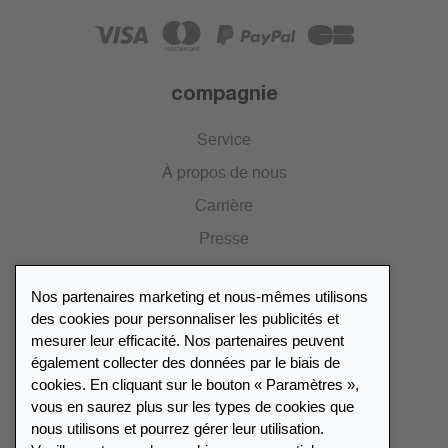
compagnie
Service
À propos de nous
Carrière
Presse
Catalogue
Nos partenaires marketing et nous-mêmes utilisons
Portail des revendeurs
des cookies pour personnaliser les publicités et
mesurer leur efficacité. Nos partenaires peuvent
également collecter des données par le biais de
Répertoire des revendeurs
cookies. En cliquant sur le bouton « Paramètres »,
vous en saurez plus sur les types de cookies que
Trouver Leuchtturm
nous utilisons et pourrez gérer leur utilisation.