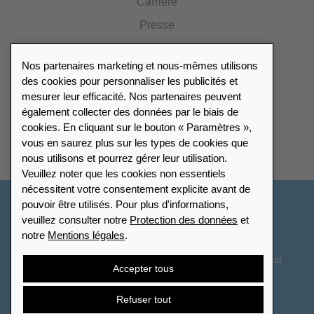
Carrière
Presse
Catalogue
Nos partenaires marketing et nous-mêmes utilisons
Portail des revendeurs
des cookies pour personnaliser les publicités et
mesurer leur efficacité. Nos partenaires peuvent
également collecter des données par le biais de
Répertoire des revendeurs
cookies. En cliquant sur le bouton « Paramètres »,
vous en saurez plus sur les types de cookies que
Trouver Leuchtturm
nous utilisons et pourrez gérer leur utilisation.
Veuillez noter que les cookies non essentiels
nécessitent votre consentement explicite avant de
pouvoir être utilisés. Pour plus d'informations,
France
veuillez consulter notre
Protection des données
et
notre
Mentions légales
.
Paramètres des cookies
Protection des données
Déclaration d’accessibilité
Plan du site
CGV
Contact
Accepter tous
Droit de rétractation
Résilier le contrat
Refuser tout