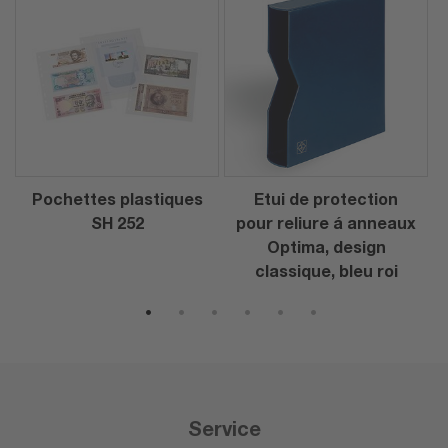
Pochettes plastiques
Etui de protection
SH 252
pour reliure á anneaux
Optima, design
classique, bleu roi
1
2
3
4
5
6
Service