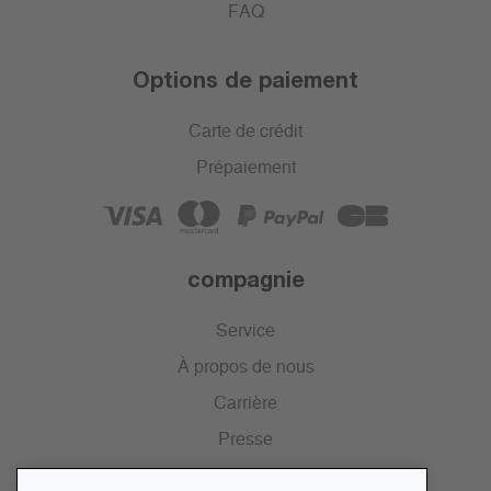
FAQ
Options de paiement
Carte de crédit
Prépaiement
compagnie
Service
À propos de nous
Carrière
Presse
Catalogue