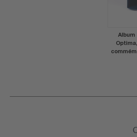
Album 
Optima
commémor
C