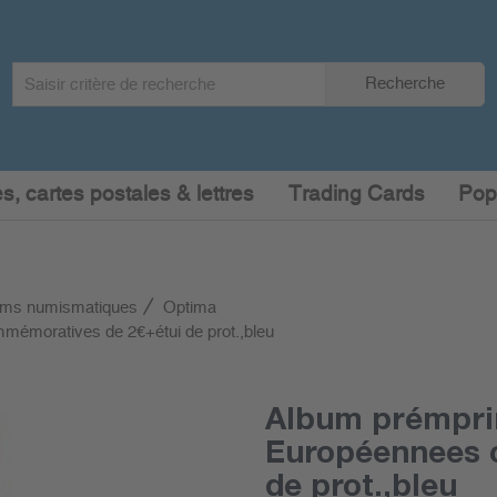
Search
Recherche
term
:
s, cartes postales & lettres
Trading Cards
Pop
ums numismatiques
Optima
émoratives de 2€+étui de prot.,bleu
Album prémpri
Européennees 
de prot.,bleu