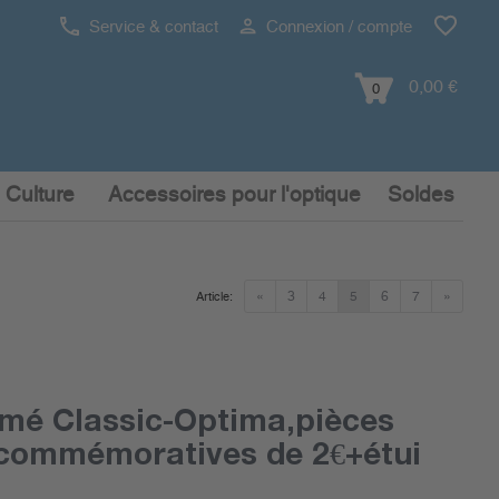
Service & contact
Connexion / compte
0,00 €
0
 Culture
Accessoires pour l'optique
Soldes
«
3
4
5
6
7
»
Article:
mé Classic-Optima,pièces
commémoratives de 2€+étui