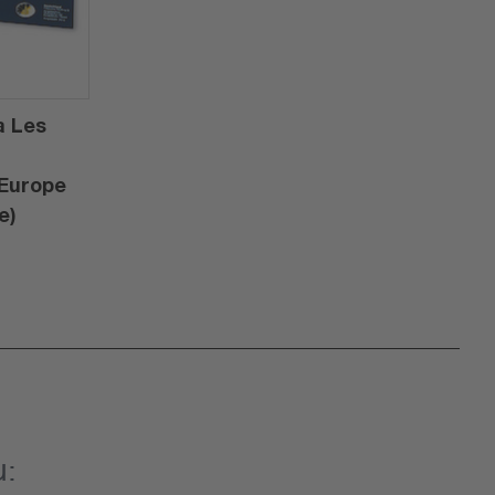
a Les
Europe
e)
u: