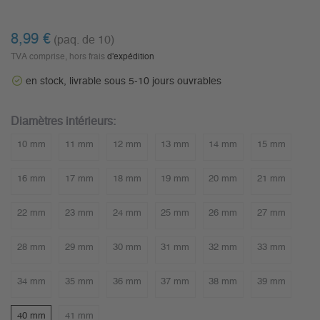
8,99 €
(paq. de 10)
TVA comprise, hors frais
d'expédition
en stock, livrable sous 5-10 jours ouvrables
Diamètres intérieurs:
10 mm
11 mm
12 mm
13 mm
14 mm
15 mm
16 mm
17 mm
18 mm
19 mm
20 mm
21 mm
22 mm
23 mm
24 mm
25 mm
26 mm
27 mm
28 mm
29 mm
30 mm
31 mm
32 mm
33 mm
34 mm
35 mm
36 mm
37 mm
38 mm
39 mm
40 mm
41 mm