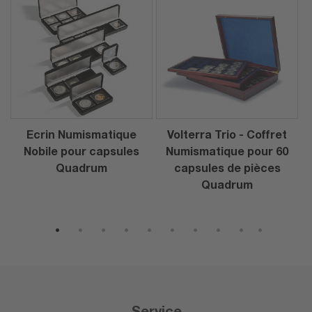
Ecrin Numismatique
Volterra Trio - Coffret
Nobile pour capsules
Numismatique pour 60
Quadrum
capsules de pièces
Quadrum
1
2
3
4
5
6
7
8
9
10
Service