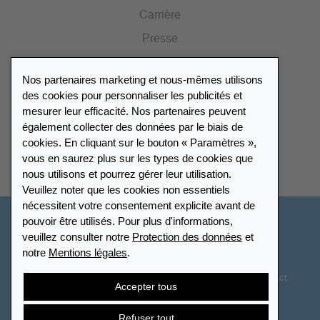
Carrière
Presse
Catalogue
Nos partenaires marketing et nous-mêmes utilisons
Portail des revendeurs
des cookies pour personnaliser les publicités et
mesurer leur efficacité. Nos partenaires peuvent
également collecter des données par le biais de
Répertoire des revendeurs
cookies. En cliquant sur le bouton « Paramètres »,
vous en saurez plus sur les types de cookies que
Trouver Leuchtturm
nous utilisons et pourrez gérer leur utilisation.
Veuillez noter que les cookies non essentiels
nécessitent votre consentement explicite avant de
pouvoir être utilisés. Pour plus d'informations,
France
veuillez consulter notre
Protection des données
et
notre
Mentions légales
.
Paramètres des cookies
Protection des données
Déclaration d’accessibilité
Plan du site
CGV
Contact
Accepter tous
Droit de rétractation
Résilier le contrat
Refuser tout