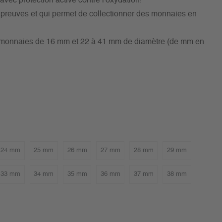
vec protection active contre l'oxydation!
s preuves et qui permet de collectionner des monnaies en
es monnaies de 16 mm et 22 à 41 mm de diamètre (de mm en
24 mm
25 mm
26 mm
27 mm
28 mm
29 mm
33 mm
34 mm
35 mm
36 mm
37 mm
38 mm