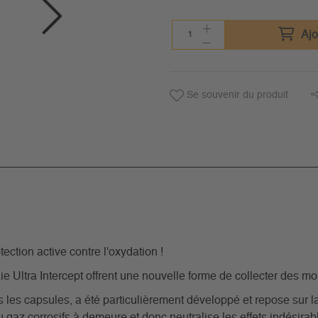
Ajo
Se souvenir du produit
ection active contre l'oxydation !
 Ultra Intercept offrent une nouvelle forme de collecter des m
es capsules, a été particulièrement développé et repose sur la
u gaz corrosifs à demeure et donc neutralise les effets indésir