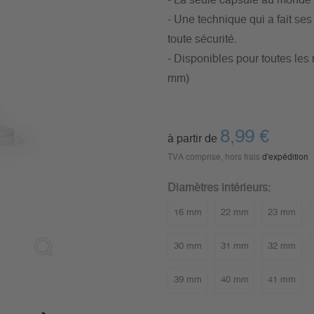
- La seule capsule au monde a
- Une technique qui a fait se
toute sécurité.
- Disponibles pour toutes l
mm)
8,99
€
à partir de
TVA comprise, hors frais
d'expédition
Diamètres intérieurs:
16 mm
22 mm
23 mm
30 mm
31 mm
32 mm
39 mm
40 mm
41 mm