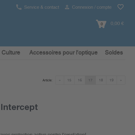
Service & contact
Connexion / compte
0,00 €
0
 Culture
Accessoires pour l'optique
Soldes
«
15
16
17
18
19
»
Article:
 Intercept