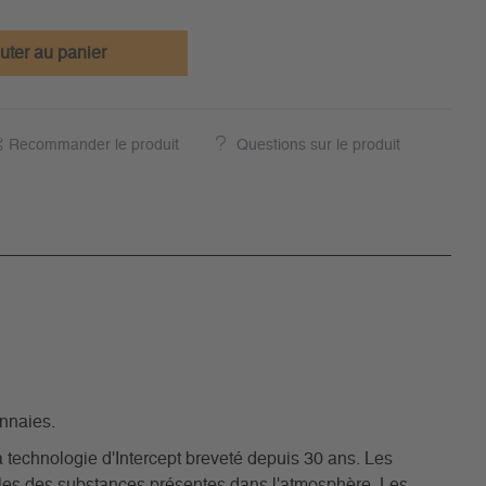
uter au panier
Recommander le produit
Questions sur le produit
onnaies.
 technologie d'Intercept breveté depuis 30 ans. Les
ables des substances présentes dans l'atmosphère. Les