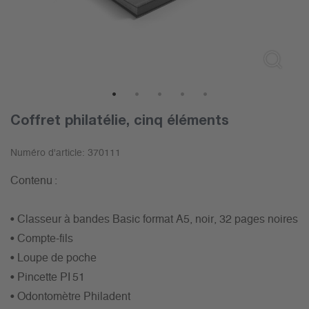
1
2
3
4
5
Coffret philatélie, cinq éléments
Numéro d'article:
370111
Contenu :
• Classeur à bandes Basic format A5, noir, 32 pages noires
• Compte-fils
• Loupe de poche
• Pincette PI 51
• Odontomètre Philadent