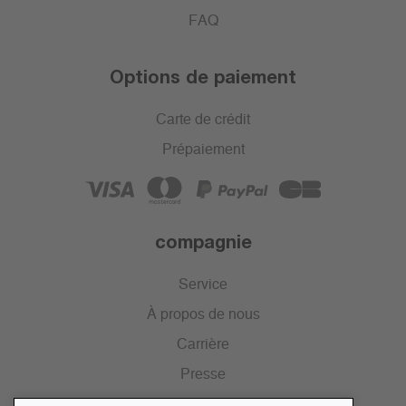
FAQ
Options de paiement
Carte de crédit
Prépaiement
compagnie
Service
À propos de nous
Carrière
Presse
Catalogue