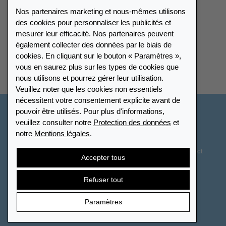
Nos partenaires marketing et nous-mêmes utilisons
Portail des revendeurs
des cookies pour personnaliser les publicités et
mesurer leur efficacité. Nos partenaires peuvent
également collecter des données par le biais de
Répertoire des revendeurs
cookies. En cliquant sur le bouton « Paramètres »,
vous en saurez plus sur les types de cookies que
Trouver Leuchtturm
nous utilisons et pourrez gérer leur utilisation.
Veuillez noter que les cookies non essentiels
nécessitent votre consentement explicite avant de
pouvoir être utilisés. Pour plus d'informations,
France
veuillez consulter notre
Protection des données
et
notre
Mentions légales
.
Paramètres des cookies
Protection des données
Déclaration d’accessibilité
Plan du site
CGV
Contact
Accepter tous
Droit de rétractation
Résilier le contrat
Refuser tout
Paramètres
© 2026 LEUCHTTURM. Tous droits réservés.