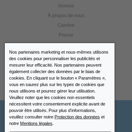
Service
À propos de nous
Carrière
Presse
Catalogue
Nos partenaires marketing et nous-mêmes utilisons
Portail des revendeurs
des cookies pour personnaliser les publicités et
mesurer leur efficacité. Nos partenaires peuvent
également collecter des données par le biais de
Répertoire des revendeurs
cookies. En cliquant sur le bouton « Paramètres »,
vous en saurez plus sur les types de cookies que
Trouver Leuchtturm
nous utilisons et pourrez gérer leur utilisation.
Veuillez noter que les cookies non essentiels
nécessitent votre consentement explicite avant de
pouvoir être utilisés. Pour plus d'informations,
France
veuillez consulter notre
Protection des données
et
notre
Mentions légales
.
Paramètres des cookies
Protection des données