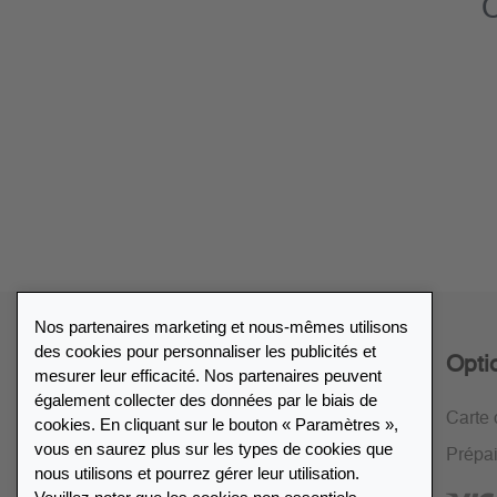
C
Nos partenaires marketing et nous-mêmes utilisons
des cookies pour personnaliser les publicités et
Service
Opti
mesurer leur efficacité. Nos partenaires peuvent
également collecter des données par le biais de
Politique de retour de 30 jours
Carte 
cookies. En cliquant sur le bouton « Paramètres »,
vous en saurez plus sur les types de cookies que
Cryptage SSL
Prépa
nous utilisons et pourrez gérer leur utilisation.
FAQ