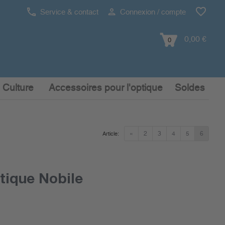
Service & contact
Connexion / compte
0,00 €
0
 Culture
Accessoires pour l'optique
Soldes
«
2
3
4
5
6
Article:
tique Nobile