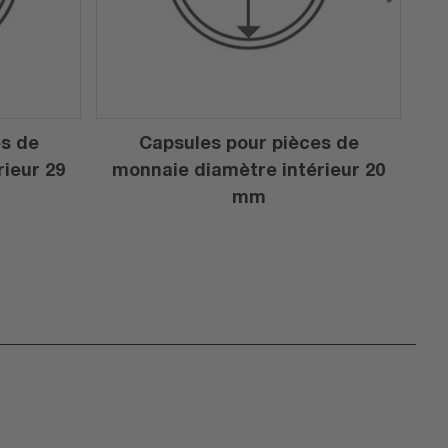
es de
Capsules pour pièces de
ieur 29
monnaie diamètre intérieur 20
m
mm