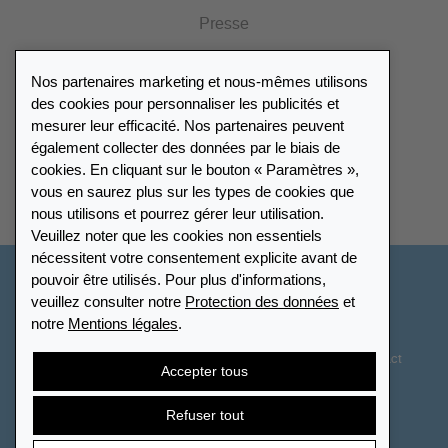
Presse
Catalogue
Nos partenaires marketing et nous-mêmes utilisons
Portail des revendeurs
des cookies pour personnaliser les publicités et
mesurer leur efficacité. Nos partenaires peuvent
également collecter des données par le biais de
Répertoire des revendeurs
cookies. En cliquant sur le bouton « Paramètres »,
vous en saurez plus sur les types de cookies que
Trouver Leuchtturm
nous utilisons et pourrez gérer leur utilisation.
Veuillez noter que les cookies non essentiels
nécessitent votre consentement explicite avant de
pouvoir être utilisés. Pour plus d'informations,
France
veuillez consulter notre
Protection des données
et
notre
Mentions légales
.
Paramètres des cookies
Protection des données
Déclaration d’accessibilité
Plan du site
CGV
Contact
Accepter tous
Droit de rétractation
Résilier le contrat
Refuser tout