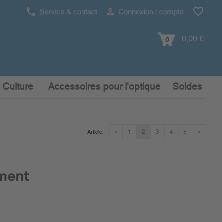
Service & contact
Connexion / compte
0,00 €
0
 Culture
Accessoires pour l'optique
Soldes
«
1
2
3
4
5
»
Article:
ment