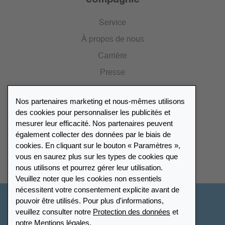
Service
À propos de nous
Carrière
Presse
Catalogue
Nos partenaires marketing et nous-mêmes utilisons
Portail des revendeurs
des cookies pour personnaliser les publicités et
mesurer leur efficacité. Nos partenaires peuvent
également collecter des données par le biais de
Répertoire des revendeurs
cookies. En cliquant sur le bouton « Paramètres »,
vous en saurez plus sur les types de cookies que
Trouver Leuchtturm
nous utilisons et pourrez gérer leur utilisation.
Veuillez noter que les cookies non essentiels
nécessitent votre consentement explicite avant de
pouvoir être utilisés. Pour plus d'informations,
France
veuillez consulter notre
Protection des données
et
notre
Mentions légales
.