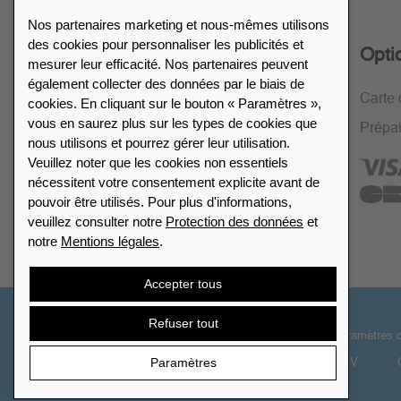
Nos partenaires marketing et nous-mêmes utilisons
des cookies pour personnaliser les publicités et
Service
Opti
mesurer leur efficacité. Nos partenaires peuvent
également collecter des données par le biais de
Politique de retour de 30 jours
Carte 
cookies. En cliquant sur le bouton « Paramètres »,
vous en saurez plus sur les types de cookies que
Cryptage SSL
Prépa
nous utilisons et pourrez gérer leur utilisation.
FAQ
Veuillez noter que les cookies non essentiels
nécessitent votre consentement explicite avant de
pouvoir être utilisés. Pour plus d'informations,
veuillez consulter notre
Protection des données
et
notre
Mentions légales
.
Accepter tous
Refuser tout
© 2026 LEUCHTTURM. Tous droits réservés.
Paramètres 
Paramètres
CGV