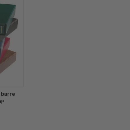
 barre
DP