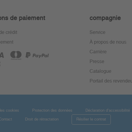
ons de paiement
compagnie
de crédit
Service
iement
À propos de nous
Carrière
Presse
Catalogue
Portail des revende
des cookies
Protection des données
Déclaration d’accessibilité
Contact
Droit de rétractation
Résilier le contrat