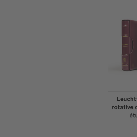
Leuchtt
rotative 
ét