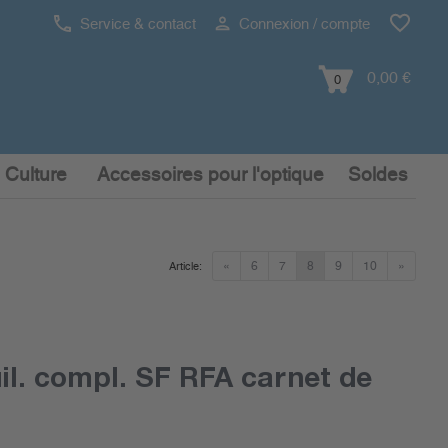
Service & contact
Connexion / compte
0,00 €
0
 Culture
Accessoires pour l'optique
Soldes
«
6
7
8
9
10
»
Article:
il. compl. SF RFA carnet de