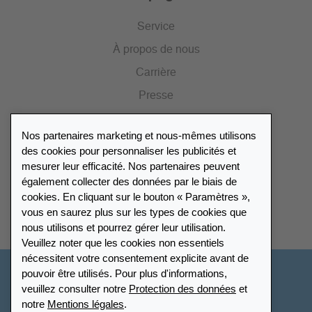
Service
À propos de nous
Carrière
Presse
Catalogue
Nos partenaires marketing et nous-mêmes utilisons
Portail des revendeurs
des cookies pour personnaliser les publicités et
mesurer leur efficacité. Nos partenaires peuvent
également collecter des données par le biais de
Répertoire des revendeurs
cookies. En cliquant sur le bouton « Paramètres »,
vous en saurez plus sur les types de cookies que
Trouver Leuchtturm
nous utilisons et pourrez gérer leur utilisation.
Veuillez noter que les cookies non essentiels
nécessitent votre consentement explicite avant de
pouvoir être utilisés. Pour plus d'informations,
France
veuillez consulter notre
Protection des données
et
notre
Mentions légales
.
Paramètres des cookies
Protection des données