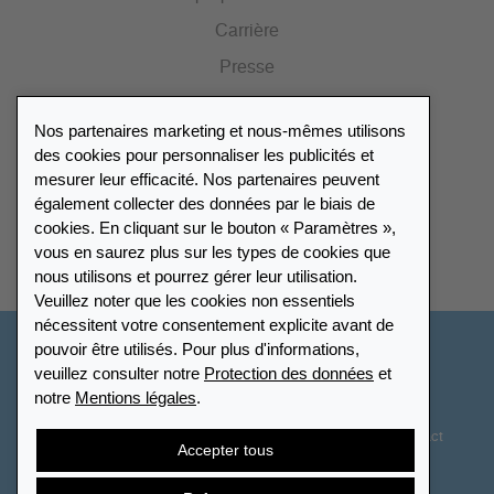
Carrière
Presse
Catalogue
Nos partenaires marketing et nous-mêmes utilisons
Portail des revendeurs
des cookies pour personnaliser les publicités et
mesurer leur efficacité. Nos partenaires peuvent
également collecter des données par le biais de
Répertoire des revendeurs
cookies. En cliquant sur le bouton « Paramètres »,
vous en saurez plus sur les types de cookies que
Trouver Leuchtturm
nous utilisons et pourrez gérer leur utilisation.
Veuillez noter que les cookies non essentiels
nécessitent votre consentement explicite avant de
pouvoir être utilisés. Pour plus d'informations,
France
veuillez consulter notre
Protection des données
et
notre
Mentions légales
.
Paramètres des cookies
Protection des données
Déclaration d’accessibilité
Plan du site
CGV
Contact
Accepter tous
Droit de rétractation
Résilier le contrat