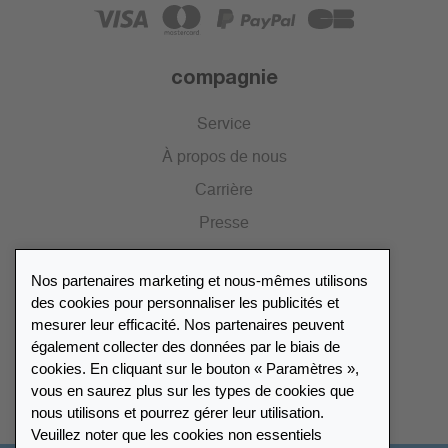
compagnie
Service
À propos de nous
Carrière
Presse
Catalogue
Nos partenaires marketing et nous-mêmes utilisons
Portail des revendeurs
des cookies pour personnaliser les publicités et
mesurer leur efficacité. Nos partenaires peuvent
également collecter des données par le biais de
Répertoire des revendeurs
cookies. En cliquant sur le bouton « Paramètres »,
vous en saurez plus sur les types de cookies que
Trouver Leuchtturm
nous utilisons et pourrez gérer leur utilisation.
Veuillez noter que les cookies non essentiels