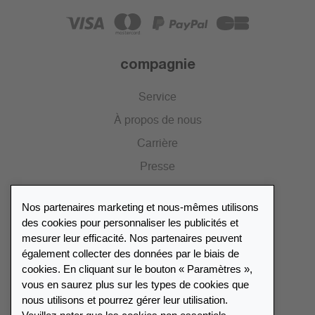
compagnie
Service
À propos de nous
Carrière
Presse
Catalogue
Nos partenaires marketing et nous-mêmes utilisons
Portail des revendeurs
des cookies pour personnaliser les publicités et
mesurer leur efficacité. Nos partenaires peuvent
également collecter des données par le biais de
Répertoire des revendeurs
cookies. En cliquant sur le bouton « Paramètres »,
vous en saurez plus sur les types de cookies que
Trouver Leuchtturm
nous utilisons et pourrez gérer leur utilisation.