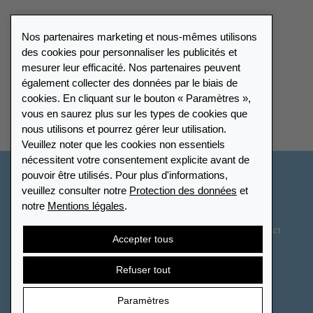
Catalogue
Nos partenaires marketing et nous-mêmes utilisons
Portail des revendeurs
des cookies pour personnaliser les publicités et
mesurer leur efficacité. Nos partenaires peuvent
également collecter des données par le biais de
Répertoire des revendeurs
cookies. En cliquant sur le bouton « Paramètres »,
vous en saurez plus sur les types de cookies que
Trouver Leuchtturm
nous utilisons et pourrez gérer leur utilisation.
Veuillez noter que les cookies non essentiels
nécessitent votre consentement explicite avant de
pouvoir être utilisés. Pour plus d'informations,
France
veuillez consulter notre
Protection des données
et
notre
Mentions légales
.
Paramètres des cookies
Protection des données
Déclaration d’accessibilité
Plan du site
CGV
Contact
Accepter tous
Droit de rétractation
Résilier le contrat
Refuser tout
Paramètres
© 2026 LEUCHTTURM. Tous droits réservés.