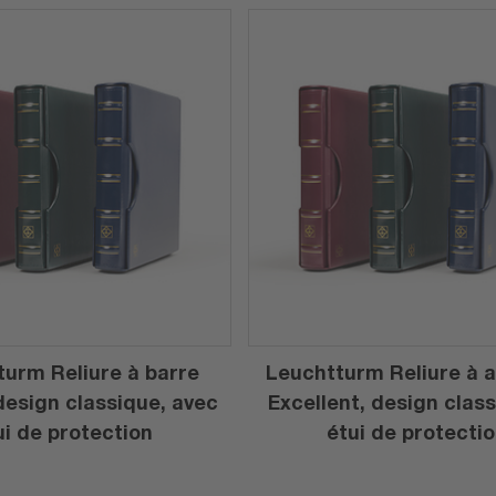
urm Reliure à barre
Leuchtturm Reliure à 
design classique, avec
Excellent, design clas
ui de protection
étui de protecti