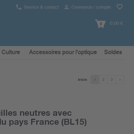
Service & contact
Connexion / compte
0,00 €
0
 Culture
Accessoires pour l'optique
Soldes
1
2
3
»
Article:
illes neutres avec
u pays France (BL15)