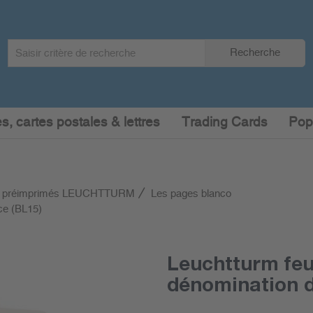
Search
Recherche
term
:
s, cartes postales & lettres
Trading Cards
Pop
 préimprimés LEUCHTTURM
Les pages blanco
ce (BL15)
Leuchtturm feu
dénomination d