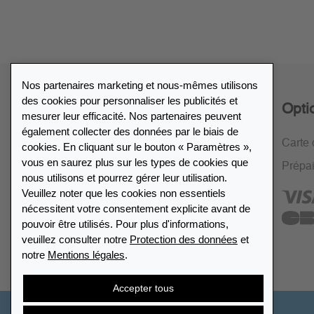
Nos partenaires marketing et nous-mêmes utilisons
des cookies pour personnaliser les publicités et
Service
Opti
mesurer leur efficacité. Nos partenaires peuvent
également collecter des données par le biais de
Politique de retour de 30 jours
Carte 
cookies. En cliquant sur le bouton « Paramètres »,
vous en saurez plus sur les types de cookies que
Cryptage SSL
Prépa
nous utilisons et pourrez gérer leur utilisation.
FAQ
Veuillez noter que les cookies non essentiels
nécessitent votre consentement explicite avant de
pouvoir être utilisés. Pour plus d'informations,
veuillez consulter notre
Protection des données
et
notre
Mentions légales
.
Accepter tous