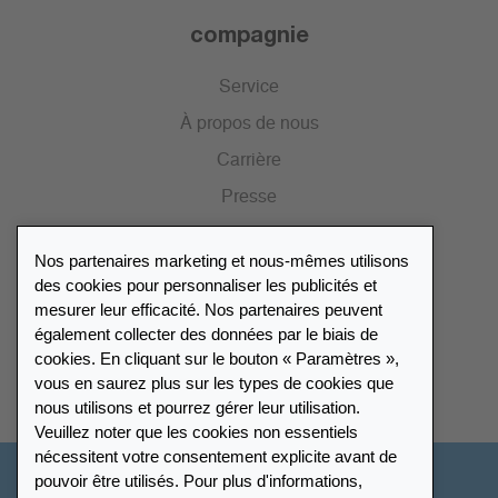
compagnie
Service
À propos de nous
Carrière
Presse
Catalogue
Nos partenaires marketing et nous-mêmes utilisons
Portail des revendeurs
des cookies pour personnaliser les publicités et
mesurer leur efficacité. Nos partenaires peuvent
également collecter des données par le biais de
Répertoire des revendeurs
cookies. En cliquant sur le bouton « Paramètres »,
vous en saurez plus sur les types de cookies que
Trouver Leuchtturm
nous utilisons et pourrez gérer leur utilisation.
Veuillez noter que les cookies non essentiels
nécessitent votre consentement explicite avant de
pouvoir être utilisés. Pour plus d'informations,
France