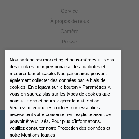
Service
À propos de nous
Carrière
Presse
Catalogue
Nos partenaires marketing et nous-mêmes utilisons
Portail des revendeurs
des cookies pour personnaliser les publicités et
mesurer leur efficacité. Nos partenaires peuvent
également collecter des données par le biais de
Répertoire des revendeurs
cookies. En cliquant sur le bouton « Paramètres »,
vous en saurez plus sur les types de cookies que
Trouver Leuchtturm
nous utilisons et pourrez gérer leur utilisation.
Veuillez noter que les cookies non essentiels
nécessitent votre consentement explicite avant de
pouvoir être utilisés. Pour plus d'informations,
France
veuillez consulter notre
Protection des données
et
notre
Mentions légales
.
Paramètres des cookies
Protection des données