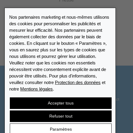
Presse
Catalogue
Nos partenaires marketing et nous-mêmes utilisons
Portail des revendeurs
des cookies pour personnaliser les publicités et
mesurer leur efficacité. Nos partenaires peuvent
également collecter des données par le biais de
Répertoire des revendeurs
cookies. En cliquant sur le bouton « Paramètres »,
vous en saurez plus sur les types de cookies que
Trouver Leuchtturm
nous utilisons et pourrez gérer leur utilisation.
Veuillez noter que les cookies non essentiels
nécessitent votre consentement explicite avant de
pouvoir être utilisés. Pour plus d'informations,
France
veuillez consulter notre
Protection des données
et
notre
Mentions légales
.
Paramètres des cookies
Protection des données
Déclaration d’accessibilité
Plan du site
CGV
Contact
Accepter tous
Droit de rétractation
Résilier le contrat
Refuser tout
Paramètres
© 2026 LEUCHTTURM. Tous droits réservés.