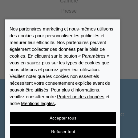
Carrière
Presse
Catalogue
Nos partenaires marketing et nous-mêmes utilisons
Portail des revendeurs
des cookies pour personnaliser les publicités et
mesurer leur efficacité. Nos partenaires peuvent
également collecter des données par le biais de
Répertoire des revendeurs
cookies. En cliquant sur le bouton « Paramètres »,
vous en saurez plus sur les types de cookies que
Trouver Leuchtturm
nous utilisons et pourrez gérer leur utilisation.
Veuillez noter que les cookies non essentiels
nécessitent votre consentement explicite avant de
pouvoir être utilisés. Pour plus d'informations,
France
veuillez consulter notre
Protection des données
et
notre
Mentions légales
.
Paramètres des cookies
Protection des données
Déclaration d’accessibilité
Plan du site
CGV
Contact
Accepter tous
Droit de rétractation
Résilier le contrat
Refuser tout