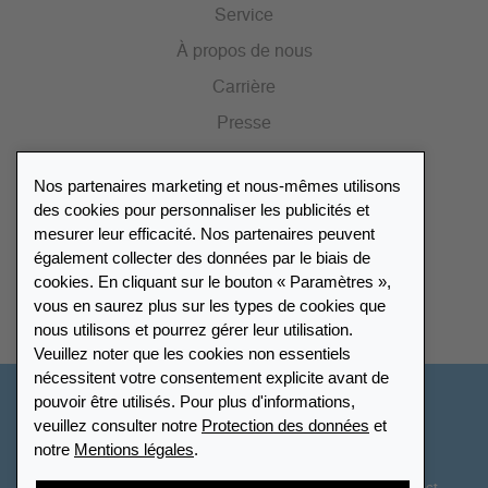
Service
À propos de nous
Carrière
Presse
Catalogue
Nos partenaires marketing et nous-mêmes utilisons
Portail des revendeurs
des cookies pour personnaliser les publicités et
mesurer leur efficacité. Nos partenaires peuvent
également collecter des données par le biais de
Répertoire des revendeurs
cookies. En cliquant sur le bouton « Paramètres »,
vous en saurez plus sur les types de cookies que
Trouver Leuchtturm
nous utilisons et pourrez gérer leur utilisation.
Veuillez noter que les cookies non essentiels
nécessitent votre consentement explicite avant de
pouvoir être utilisés. Pour plus d'informations,
France
veuillez consulter notre
Protection des données
et
notre
Mentions légales
.
Paramètres des cookies
Protection des données