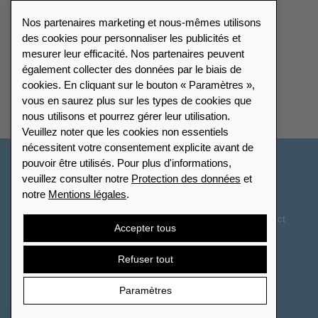
Catalogue
Nos partenaires marketing et nous-mêmes utilisons
Portail des revendeurs
des cookies pour personnaliser les publicités et
mesurer leur efficacité. Nos partenaires peuvent
également collecter des données par le biais de
Répertoire des revendeurs
cookies. En cliquant sur le bouton « Paramètres »,
vous en saurez plus sur les types de cookies que
Trouver Leuchtturm
nous utilisons et pourrez gérer leur utilisation.
Veuillez noter que les cookies non essentiels
nécessitent votre consentement explicite avant de
pouvoir être utilisés. Pour plus d'informations,
France
veuillez consulter notre
Protection des données
et
notre
Mentions légales
.
Paramètres des cookies
Protection des données
Déclaration d’accessibilité
Plan du site
CGV
Contact
Accepter tous
Droit de rétractation
Résilier le contrat
Refuser tout
Paramètres
© 2026 LEUCHTTURM. Tous droits réservés.