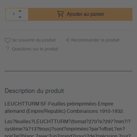
Ajouter au panier
Se souvenir du produit
Recommander le produit
Questions sur le produit
Description du­ produit
LEUCHTTURM SF-Feuilles préimprimées Empire
allemand (Empire/Republic) Combinaisons 1910-1932.
Les?feuilles?LEUCHTTURM?(format?270?x?297?mm?/?
système?à?13?trous)?sont?imprimées?par?offset,?en?
noir?et?blanc,?avec?un?grand?souci?de?précision,?sur?