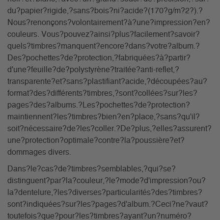
du?papier?rigide,?sans?bois?ni?acide?(170?g/m?2?).?
Nous?renonçons?volontairement?à?une?impression?en?
couleurs. Vous?pouvez?ainsi?plus?facilement?savoir?
quels?timbres?manquent?encore?dans?votre?album.?
Des?pochettes?de?protection,?fabriquées?à?partir?
d'une?feuille?de?polystyrène?traitée?anti-reflet,?
transparente?et?sans?plastifiant?acide,?découpées?au?
format?des?différents?timbres,?sont?collées?sur?les?
pages?des?albums.?Les?pochettes?de?protection?
maintiennent?les?timbres?bien?en?place,?sans?qu'il?
soit?nécessaire?de?les?coller.?De?plus,?elles?assurent?
une?protection?optimale?contre?la?poussière?et?
dommages divers.
Dans?le?cas?de?timbres?semblables,?qui?se?
distinguent?par?la?couleur,?le?mode?d'impression?ou?
la?dentelure,?les?diverses?particularités?des?timbres?
sont?indiquées?sur?les?pages?d'album.?Ceci?ne?vaut?
toutefois?que?pour?les?timbres?ayant?un?numéro?