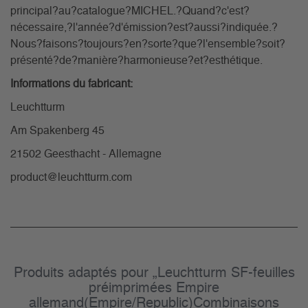
principal?au?catalogue?MICHEL.?Quand?c'est?
nécessaire,?l'année?d'émission?est?aussi?indiquée.?
Nous?faisons?toujours?en?sorte?que?l'ensemble?soit?
présenté?de?manière?harmonieuse?et?esthétique.
Informations du fabricant:
Leuchtturm
Am Spakenberg 45
21502 Geesthacht - Allemagne
product@leuchtturm.com
Produits adaptés pour „Leuchtturm SF-feuilles
préimprimées Empire
allemand(Empire/Republic)Combinaisons