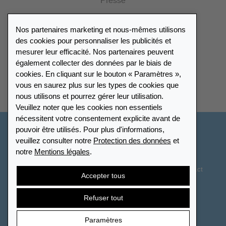
Presse
Catalogue
Nos partenaires marketing et nous-mêmes utilisons
Portail des revendeurs
des cookies pour personnaliser les publicités et
mesurer leur efficacité. Nos partenaires peuvent
également collecter des données par le biais de
Répertoire des revendeurs
cookies. En cliquant sur le bouton « Paramètres »,
vous en saurez plus sur les types de cookies que
Trouver Leuchtturm
nous utilisons et pourrez gérer leur utilisation.
Veuillez noter que les cookies non essentiels
nécessitent votre consentement explicite avant de
pouvoir être utilisés. Pour plus d'informations,
France
veuillez consulter notre
Protection des données
et
notre
Mentions légales
.
Paramètres des cookies
Protection des données
Déclaration d’accessibilité
Plan du site
CGV
Contact
Accepter tous
Droit de rétractation
Résilier le contrat
Refuser tout
Paramètres
© 2026 LEUCHTTURM. Tous droits réservés.