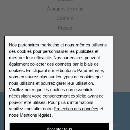
À propos de nous
Carrière
Presse
Catalogue
Nos partenaires marketing et nous-mêmes utilisons
Portail des revendeurs
des cookies pour personnaliser les publicités et
mesurer leur efficacité. Nos partenaires peuvent
également collecter des données par le biais de
Répertoire des revendeurs
cookies. En cliquant sur le bouton « Paramètres »,
vous en saurez plus sur les types de cookies que
Trouver Leuchtturm
nous utilisons et pourrez gérer leur utilisation.
Veuillez noter que les cookies non essentiels
nécessitent votre consentement explicite avant de
pouvoir être utilisés. Pour plus d'informations,
France
veuillez consulter notre
Protection des données
et
notre
Mentions légales
.
Paramètres des cookies
Protection des données
Déclaration d’accessibilité
Plan du site
CGV
Contact
Accepter tous