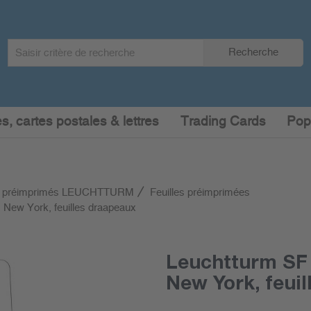
Search
Recherche
term
:
s, cartes postales & lettres
Trading Cards
Pop
 préimprimés LEUCHTTURM
Feuilles préimprimées
New York, feuilles draapeaux
Leuchtturm SF
New York, feui