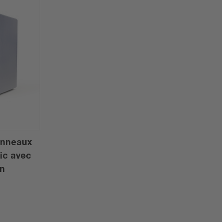
anneaux
sic avec
on