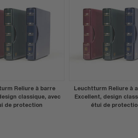
urm Reliure à barre
Leuchtturm Reliure à 
design classique, avec
Excellent, design clas
ui de protection
étui de protecti