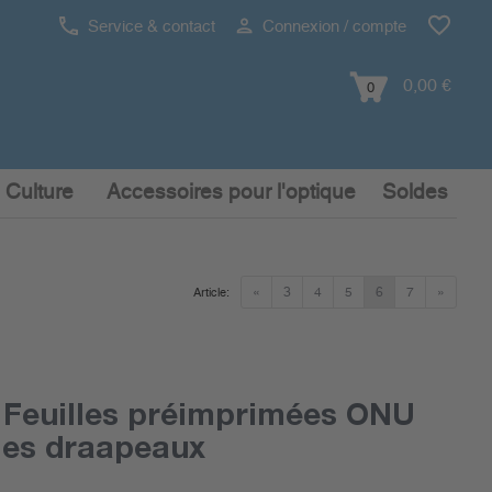
Service & contact
Connexion / compte
0,00 €
0
 Culture
Accessoires pour l'optique
Soldes
«
3
4
5
6
7
»
Article:
 Feuilles préimprimées ONU
lles draapeaux