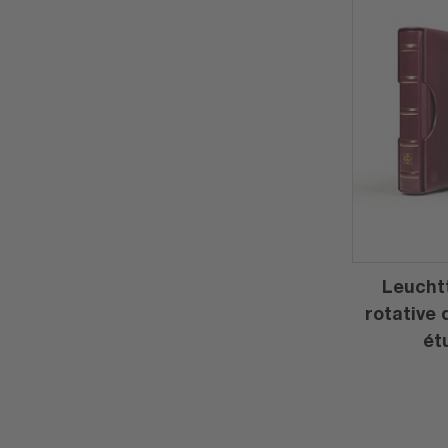
Leuchtt
rotative 
ét