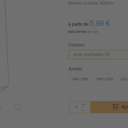
Numéro d'article:
800351
5,99
€
à partir de
frais d'envoi
en sus
Version:
Année:
1980-1989
1997-2020
202
Ajo