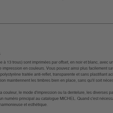
s
3 trous) sont imprimées par offset, en noir et blanc, avec un 
ne impression en couleurs. Vous pouvez ainsi plus facilement s
 polystyrène traitée anti-reflet, transparente et sans plastifiant 
on maintiennent les timbres bien en place, sans qu'il soit nécess
a couleur, le mode d'impression ou la dentelure, les diverses pa
t un numéro principal au catalogue MICHEL. Quand c'est nécessa
 harmonieuse et esthétique.