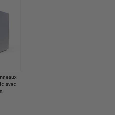
anneaux
sic avec
on