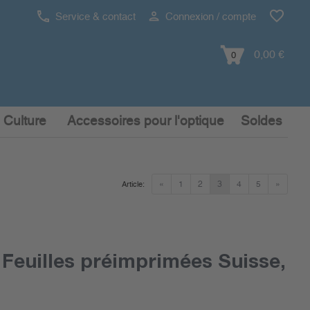
Service & contact
Connexion / compte
0,00 €
0
 Culture
Accessoires pour l'optique
Soldes
«
1
2
3
4
5
»
Article:
Feuilles préimprimées Suisse,