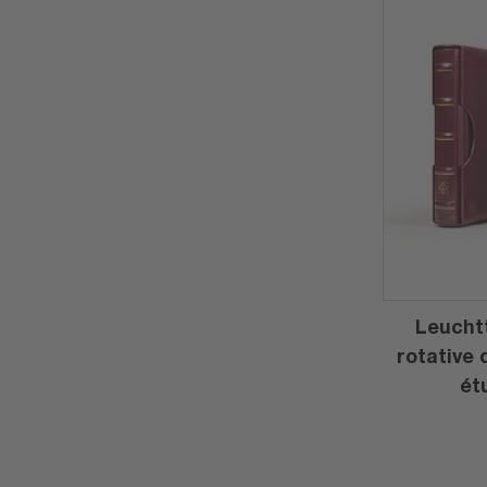
Leuchtt
rotative 
ét