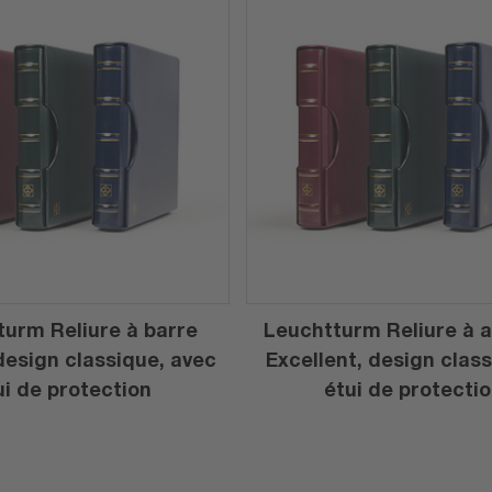
urm Reliure à barre
Leuchtturm Reliure à 
design classique, avec
Excellent, design clas
ui de protection
étui de protecti