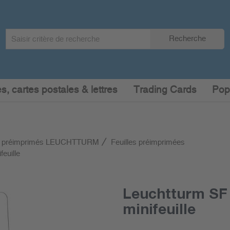
Search
Recherche
term
:
s, cartes postales & lettres
Trading Cards
Pop
 préimprimés LEUCHTTURM
Feuilles préimprimées
euille
Leuchtturm SF 
minifeuille