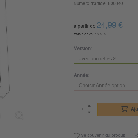
Numéro d'article:
800340
24,99
€
à partir de
frais d'envoi
en sus
Version:
Année:
Ajo
Se souvenir du produit