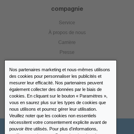
compagnie
Service
À propos de nous
Carrière
Presse
Catalogue
Nos partenaires marketing et nous-mêmes utilisons
Portail des revendeurs
des cookies pour personnaliser les publicités et
mesurer leur efficacité. Nos partenaires peuvent
également collecter des données par le biais de
Répertoire des revendeurs
cookies. En cliquant sur le bouton « Paramètres »,
vous en saurez plus sur les types de cookies que
Trouver Leuchtturm
nous utilisons et pourrez gérer leur utilisation.
Veuillez noter que les cookies non essentiels
nécessitent votre consentement explicite avant de
pouvoir être utilisés. Pour plus d'informations,
France