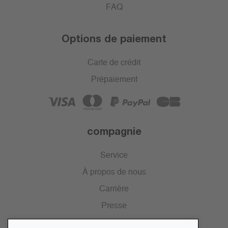
FAQ
Options de paiement
Carte de crédit
Prépaiement
compagnie
Service
À propos de nous
Carrière
Presse
Catalogue