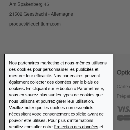
Am Spakenberg 45
21502 Geesthacht - Allemagne
product@leuchtturm.com
Nos partenaires marketing et nous-mêmes utilisons
des cookies pour personnaliser les publicités et
Service
Opti
mesurer leur efficacité. Nos partenaires peuvent
également collecter des données par le biais de
Politique de retour de 30 jours
Carte 
cookies. En cliquant sur le bouton « Paramètres »,
vous en saurez plus sur les types de cookies que
Cryptage SSL
Prépa
nous utilisons et pourrez gérer leur utilisation.
FAQ
Veuillez noter que les cookies non essentiels
nécessitent votre consentement explicite avant de
pouvoir être utilisés. Pour plus d'informations,
veuillez consulter notre
Protection des données
et