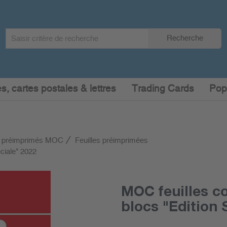
Search
Recherche
term
:
s, cartes postales & lettres
Trading Cards
Pop
 préimprimés MOC
Feuilles préimprimées
ciale" 2022
MOC feuilles c
blocs "Edition 