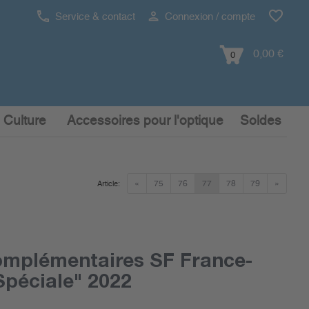
Service & contact
Connexion / compte
0,00 €
0
 Culture
Accessoires pour l'optique
Soldes
«
75
76
77
78
79
»
Article:
omplémentaires SF France-
Spéciale" 2022