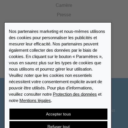
Carrière
Presse
Catalogue
Nos partenaires marketing et nous-mêmes utilisons
Portail des revendeurs
des cookies pour personnaliser les publicités et
mesurer leur efficacité. Nos partenaires peuvent
également collecter des données par le biais de
Répertoire des revendeurs
cookies. En cliquant sur le bouton « Paramètres »,
vous en saurez plus sur les types de cookies que
Trouver Leuchtturm
nous utilisons et pourrez gérer leur utilisation.
Veuillez noter que les cookies non essentiels
nécessitent votre consentement explicite avant de
pouvoir être utilisés. Pour plus d'informations,
France
veuillez consulter notre
Protection des données
et
notre
Mentions légales
.
Paramètres des cookies
Protection des données
Déclaration d’accessibilité
Plan du site
CGV
Contact
Accepter tous
Droit de rétractation
Résilier le contrat
Refuser tout