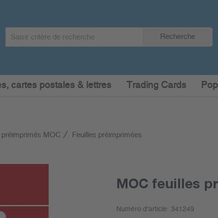
Search
Recherche
term
:
s, cartes postales & lettres
Trading Cards
Pop
 préimprimés MOC
Feuilles préimprimées
MOC feuilles p
Numéro d'article:
341249