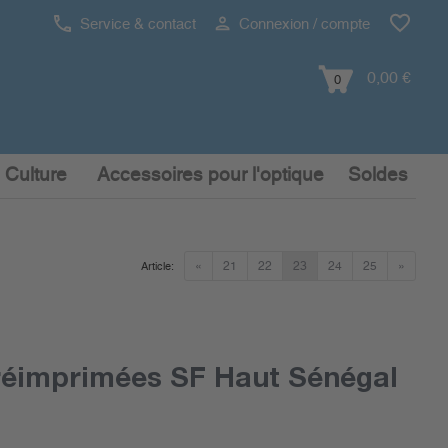
Service & contact
Connexion / compte
0,00 €
0
 Culture
Accessoires pour l'optique
Soldes
«
21
22
23
24
25
»
Article:
réimprimées SF Haut Sénégal