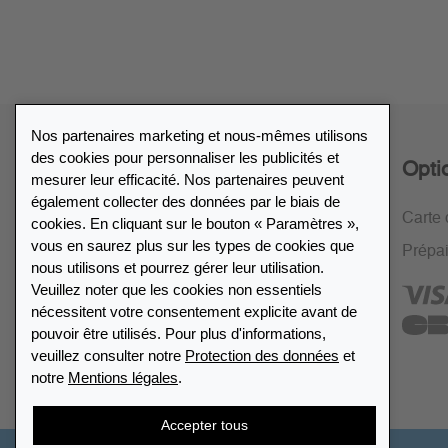
Nos partenaires marketing et nous-mêmes utilisons
des cookies pour personnaliser les publicités et
Service
Opti
mesurer leur efficacité. Nos partenaires peuvent
également collecter des données par le biais de
Politique de retour de 30 jours
Carte 
cookies. En cliquant sur le bouton « Paramètres »,
vous en saurez plus sur les types de cookies que
Cryptage SSL
Prépa
nous utilisons et pourrez gérer leur utilisation.
FAQ
Veuillez noter que les cookies non essentiels
nécessitent votre consentement explicite avant de
pouvoir être utilisés. Pour plus d'informations,
veuillez consulter notre
Protection des données
et
notre
Mentions légales
.
Accepter tous