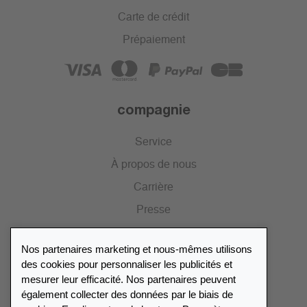
Carte de crédit
Prépaiement
compagnie
Service
À propos de nous
Carrière
Presse
Catalogue
Nos partenaires marketing et nous-mêmes utilisons
Portail des revendeurs
des cookies pour personnaliser les publicités et
mesurer leur efficacité. Nos partenaires peuvent
également collecter des données par le biais de
Répertoire des revendeurs