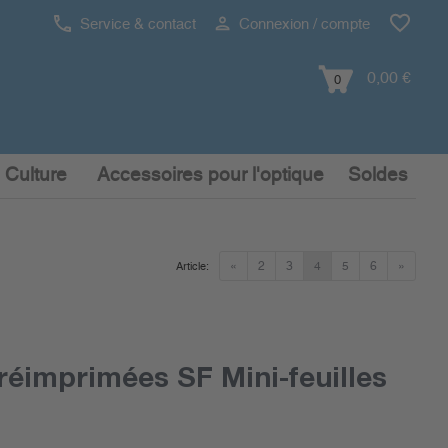
Service & contact
Connexion / compte
0,00 €
0
 Culture
Accessoires pour l'optique
Soldes
«
2
3
4
5
6
»
Article:
réimprimées SF Mini-feuilles