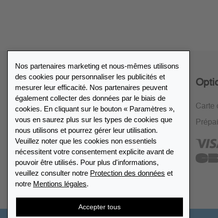
Nos partenaires marketing et nous-mêmes utilisons
des cookies pour personnaliser les publicités et
Service
Opti
mesurer leur efficacité. Nos partenaires peuvent
également collecter des données par le biais de
Politique de retour de 30 jours
Carte 
cookies. En cliquant sur le bouton « Paramètres »,
vous en saurez plus sur les types de cookies que
Cryptage SSL
Prépa
nous utilisons et pourrez gérer leur utilisation.
FAQ
Veuillez noter que les cookies non essentiels
nécessitent votre consentement explicite avant de
pouvoir être utilisés. Pour plus d'informations,
veuillez consulter notre
Protection des données
et
notre
Mentions légales
.
Accepter tous