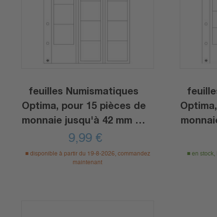
feuilles Numismatiques
feuil
Optima, pour 15 pièces de
Optima,
monnaie jusqu'à 42 mm Ø,
monnaie
transparent
9,99
€
disponible à partir du 19-8-2026, commandez
en stock,
maintenant