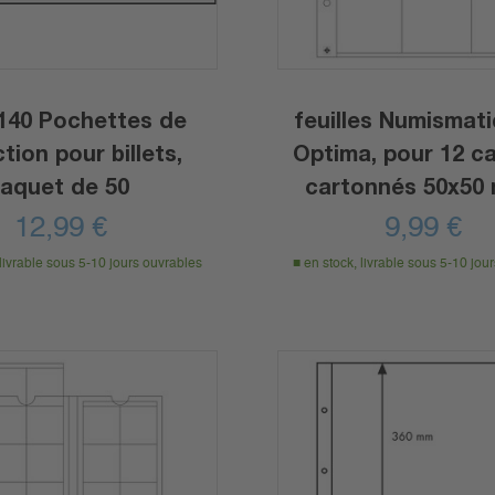
140 Pochettes de
feuilles Numismat
tion pour billets,
Optima, pour 12 c
aquet de 50
cartonnés 50x50
transparent
12,99
€
9,99
€
 livrable sous 5-10 jours ouvrables
en stock, livrable sous 5-10 jou