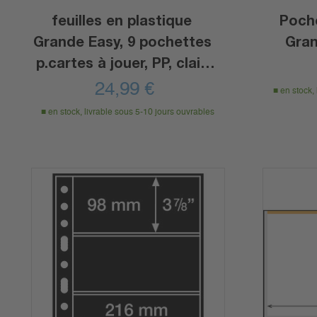
feuilles en plastique
Poche
Grande Easy, 9 pochettes
Gran
p.cartes à jouer, PP, clair,
paquet de 50
24,99
€
en stock,
en stock, livrable sous 5-10 jours ouvrables