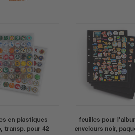
les en plastiques
feuilles pour I'albu
ur 42
envelours noir, paqu