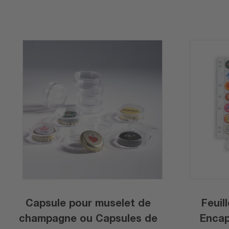
Capsule pour muselet de
Feuil
champagne ou Capsules de
Encap, transp. po