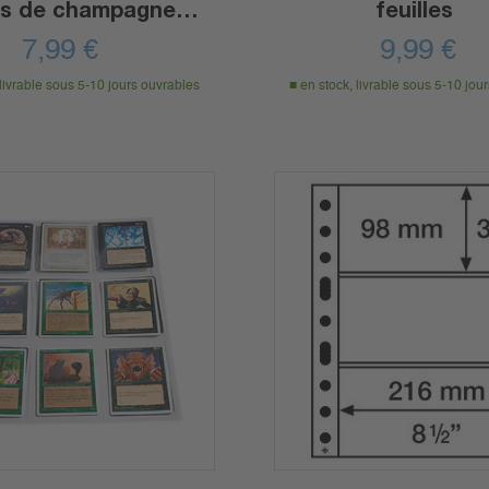
ts de champagneet
feuilles
ules de bouteil
7,99
€
9,99
€
 livrable sous 5-10 jours ouvrables
en stock, livrable sous 5-10 jou