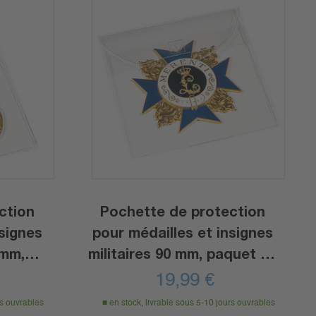
ction
Pochette de protection
nsignes
pour médailles et insignes
 mm,
militaires 90 mm, paquet de
50
19,99
€
rs ouvrables
en stock, livrable sous 5-10 jours ouvrables