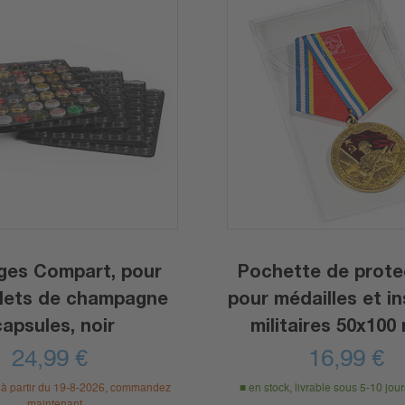
ges Compart, pour
Pochette de prote
lets de champagne
pour médailles et i
capsules, noir
militaires 50x100
paquet de 50
24,99
€
16,99
€
 à partir du 19-8-2026, commandez
en stock, livrable sous 5-10 jou
maintenant