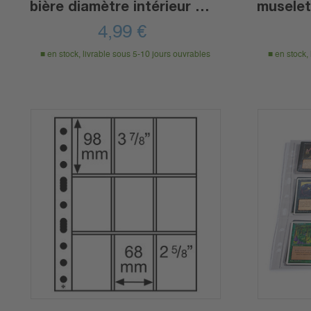
bière diamètre intérieur 31
musele
mm
caps
4,99
€
en stock, livrable sous 5-10 jours ouvrables
en stock,