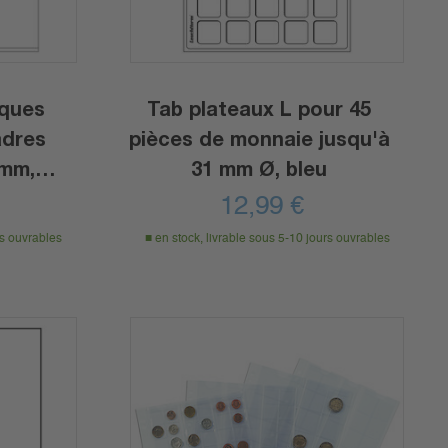
iques
Tab plateaux L pour 45
adres
pièces de monnaie jusqu'à
 mm,
31 mm Ø, bleu
12,99
€
rs ouvrables
en stock, livrable sous 5-10 jours ouvrables