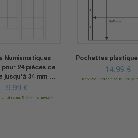
les Numismatiques
Pochettes plastique
 pour 24 pièces de
14,99
€
 jusqu'à 34 mm Ø,
en stock, livrable sous 5-10 jou
transparent
9,99
€
 livrable sous 5-10 jours ouvrables