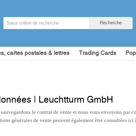
Search
Recherche
term
:
s, cartes postales & lettres
Trading Cards
Pop
s données | Leuchtturm GmbH