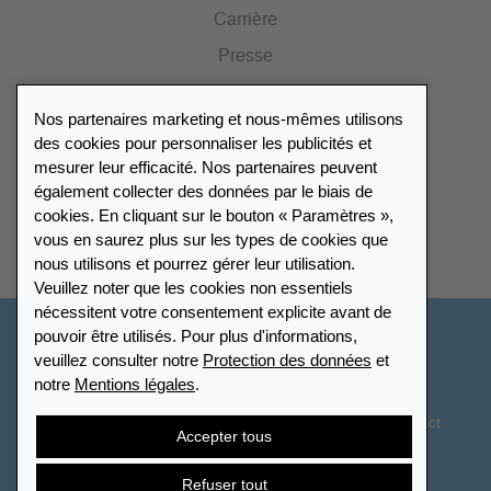
Carrière
Presse
Catalogue
Nos partenaires marketing et nous-mêmes utilisons
Portail des revendeurs
des cookies pour personnaliser les publicités et
mesurer leur efficacité. Nos partenaires peuvent
également collecter des données par le biais de
Répertoire des revendeurs
cookies. En cliquant sur le bouton « Paramètres »,
vous en saurez plus sur les types de cookies que
Trouver Leuchtturm
nous utilisons et pourrez gérer leur utilisation.
Veuillez noter que les cookies non essentiels
nécessitent votre consentement explicite avant de
pouvoir être utilisés. Pour plus d'informations,
France
veuillez consulter notre
Protection des données
et
notre
Mentions légales
.
Paramètres des cookies
Protection des données
Déclaration d’accessibilité
Plan du site
CGV
Contact
Accepter tous
Droit de rétractation
Résilier le contrat
Refuser tout