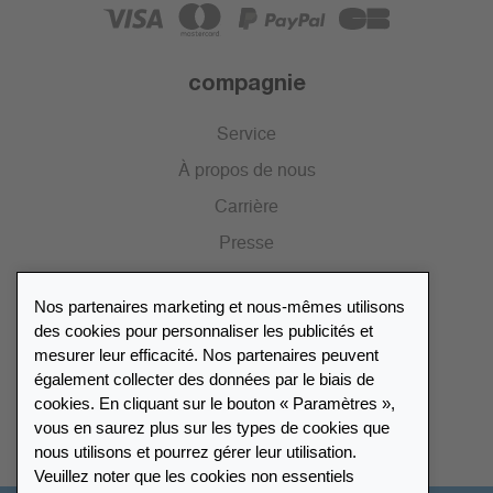
compagnie
Service
À propos de nous
Carrière
Presse
Catalogue
Nos partenaires marketing et nous-mêmes utilisons
Portail des revendeurs
des cookies pour personnaliser les publicités et
mesurer leur efficacité. Nos partenaires peuvent
également collecter des données par le biais de
Répertoire des revendeurs
cookies. En cliquant sur le bouton « Paramètres »,
vous en saurez plus sur les types de cookies que
Trouver Leuchtturm
nous utilisons et pourrez gérer leur utilisation.
Veuillez noter que les cookies non essentiels