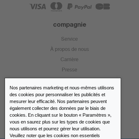
compagnie
Service
À propos de nous
Carrière
Presse
Catalogue
Nos partenaires marketing et nous-mêmes utilisons
Portail des revendeurs
des cookies pour personnaliser les publicités et
mesurer leur efficacité. Nos partenaires peuvent
également collecter des données par le biais de
Répertoire des revendeurs
cookies. En cliquant sur le bouton « Paramètres »,
vous en saurez plus sur les types de cookies que
Trouver Leuchtturm
nous utilisons et pourrez gérer leur utilisation.
Veuillez noter que les cookies non essentiels