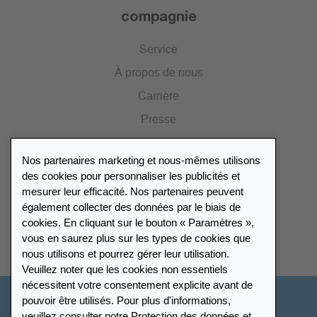
compagnie
Service
À propos de nous
Carrière
Presse
Catalogue
Nos partenaires marketing et nous-mêmes utilisons
Portail des revendeurs
des cookies pour personnaliser les publicités et
mesurer leur efficacité. Nos partenaires peuvent
également collecter des données par le biais de
Répertoire des revendeurs
cookies. En cliquant sur le bouton « Paramètres »,
vous en saurez plus sur les types de cookies que
Trouver Leuchtturm
nous utilisons et pourrez gérer leur utilisation.
Veuillez noter que les cookies non essentiels
nécessitent votre consentement explicite avant de
pouvoir être utilisés. Pour plus d'informations,
France
veuillez consulter notre
Protection des données
et