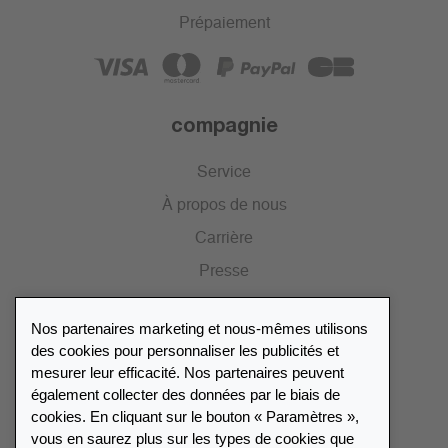
Prépaiement
compagnie
Service
À propos de nous
Carrière
Presse
Catalogue
Nos partenaires marketing et nous-mêmes utilisons
Portail des revendeurs
des cookies pour personnaliser les publicités et
mesurer leur efficacité. Nos partenaires peuvent
également collecter des données par le biais de
Répertoire des revendeurs
cookies. En cliquant sur le bouton « Paramètres »,
vous en saurez plus sur les types de cookies que
Trouver Leuchtturm