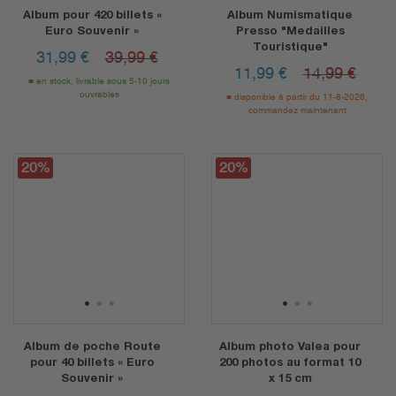
Album pour 420 billets «
Album Numismatique
Euro Souvenir »
Presso "Medailles
Touristique"
31,99
€
39,99 €
11,99
€
14,99 €
en stock, livrable sous 5-10 jours
ouvrables
disponible à partir du 11-8-2026,
commandez maintenant
20%
20%
1
2
3
1
2
3
Album de poche Route
Album photo Valea pour
pour 40 billets « Euro
200 photos au format 10
Souvenir »
x 15 cm