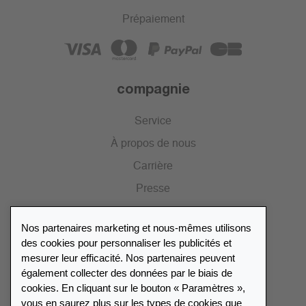
Prépaiement
compagnie
Service
À propos de nous
Carrière
Presse
Catalogue
Nos partenaires marketing et nous-mêmes utilisons
Portail des revendeurs
des cookies pour personnaliser les publicités et
mesurer leur efficacité. Nos partenaires peuvent
également collecter des données par le biais de
Répertoire des revendeurs
cookies. En cliquant sur le bouton « Paramètres »,
vous en saurez plus sur les types de cookies que