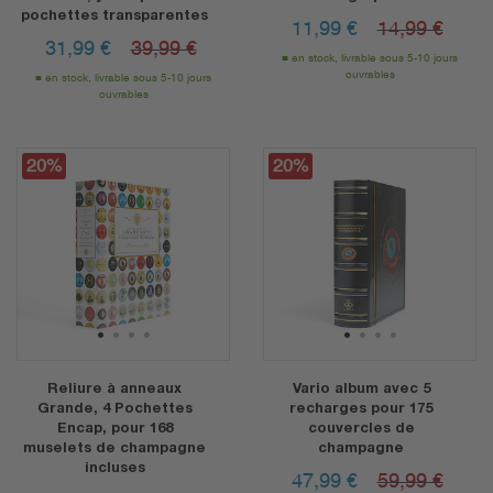
pochettes transparentes
11,99
€
14,99 €
31,99
€
39,99 €
en stock, livrable sous 5-10 jours
ouvrables
en stock, livrable sous 5-10 jours
ouvrables
20%
20%
1
2
3
4
1
2
3
4
Reliure à anneaux
Vario album avec 5
Grande, 4 Pochettes
recharges pour 175
Encap, pour 168
couvercles de
muselets de champagne
champagne
incluses
47,99
€
59,99 €