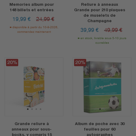
Memories album pour
Reliure à anneaux
148 billets et entrées
Grande pour 210 plaques
de muselets de
19,99
€
24,99 €
Champagne
disponible à partir du 10-9-2026,
39,99
€
49,99 €
commandez maintenant
en stock, livrable sous 5-10 jours
ouvrables
20%
20%
1
2
3
4
1
2
Grande reliure à
Album de poche avec 30
anneaux pour sous-
feuilles pour 60
bocks, y compris 15
autographes