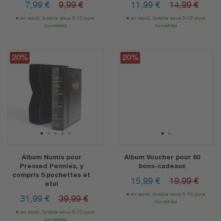
7,99
€
9,99 €
11,99
€
14,99 €
en stock, livrable sous 5-10 jours
en stock, livrable sous 5-10 jours
ouvrables
ouvrables
20%
20%
1
2
3
4
5
1
2
Album Numis pour
Album Voucher pour 60
Pressed Pennies, y
bons-cadeaux
compris 5 pochettes et
15,99
€
19,99 €
etui
en stock, livrable sous 5-10 jours
31,99
€
39,99 €
ouvrables
en stock, livrable sous 5-10 jours
ouvrables