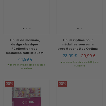
1
2
3
1
2
Album de monnaie,
Album Optima pour
design classique
médailles souvenirs
"Collection des
avec 5 pochettes Optima
médailles touristiques"
23,99
€
29,99 €
44,99
€
en stock, livrable sous 5-10 jours
en stock, livrable sous 5-10 jours
ouvrables
ouvrables
20%
20%
20%