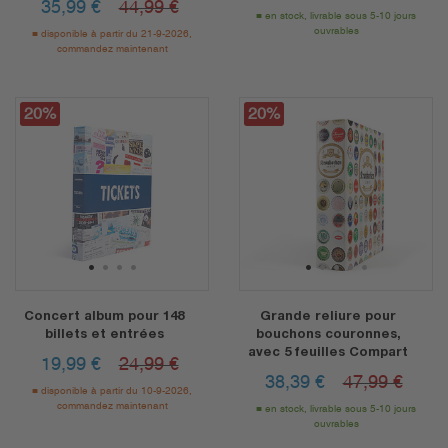
35,99
€
44,99 €
en stock, livrable sous 5-10 jours
ouvrables
disponible à partir du 21-9-2026,
commandez maintenant
20%
20%
1
2
3
4
1
2
3
4
5
Concert album pour 148
Grande reliure pour
billets et entrées
bouchons couronnes,
avec 5 feuilles Compart
19,99
€
24,99 €
38,39
€
47,99 €
disponible à partir du 10-9-2026,
commandez maintenant
en stock, livrable sous 5-10 jours
ouvrables