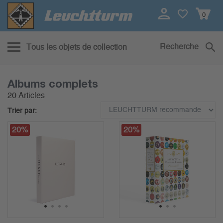
0
Recherche
Tous les objets de collection
Albums complets
20 Articles
Trier par:
20%
20%
1
2
3
4
1
2
3