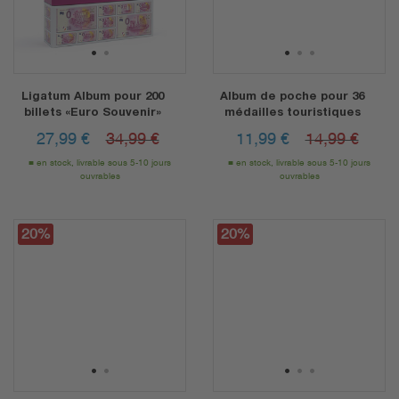
1
2
1
2
3
Ligatum Album pour 200
Album de poche pour 36
billets «Euro Souvenir»
médailles touristiques
27,99
€
34,99 €
11,99
€
14,99 €
en stock, livrable sous 5-10 jours
en stock, livrable sous 5-10 jours
ouvrables
ouvrables
20%
20%
20%
1
2
1
2
3