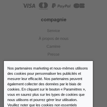
compagnie
Service
À propos de nous
Carrière
Presse
Catalogue
Nos partenaires marketing et nous-mêmes utilisons
Portail des revendeurs
des cookies pour personnaliser les publicités et
mesurer leur efficacité. Nos partenaires peuvent
également collecter des données par le biais de
Répertoire des revendeurs
cookies. En cliquant sur le bouton « Paramètres »,
vous en saurez plus sur les types de cookies que
Trouver Leuchtturm
nous utilisons et pourrez gérer leur utilisation.
Veuillez noter que les cookies non essentiels