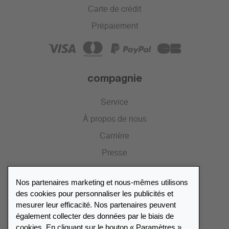
Carte de crédit
Prépaiement
compagnie
Service
À propos de nous
Carrière
Presse
Catalogue
Nos partenaires marketing et nous-mêmes utilisons
Portail des revendeurs
des cookies pour personnaliser les publicités et
mesurer leur efficacité. Nos partenaires peuvent
également collecter des données par le biais de
Répertoire des revendeurs
cookies. En cliquant sur le bouton « Paramètres »,